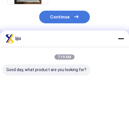
Continue
lijia
Produtos Recomendados
7:19 AM
Good day, what product are you looking for?
Ácido cítrico anidro
30 malhas de ácido
Ácido cítrico 
CAS n.o 77-92-9,
cítrico granular,
orgânico bran
ácido cítrico
99,5% regulador de
40 malhas
monohidrato CAS
ácido assay
Certificação
n.o 5949-29-1,
ISO14001
Melhor preço
Melhor preço
Melhor pr
citrato de trisódico
CAS n.o 6132-04-3