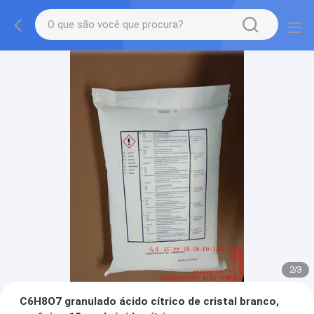
2
/
3
C6H8O7 granulado ácido cítrico de cristal branco,