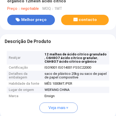
orgânico 12mesh ácido cítrico
Preço：negotiable
MOQ：1MT
Melhor preço
contacto
Descrição De Produto
12 malhas de ácido cítrico granulado
Realçar
,
,
C6H8O7 ácido cítrico granular
C6H8O7 ácido cítrico orgânico
Certificação
ISO9001 ISO14001 FSSC22000
Detalhes da
saco de plástico 25kg ou saco de papel
embalagem
de papel compositive
Habilidade da fonte
MÊS 1000MT/PER
Lugar de origem
WEIFANG CHINA
Marca
Ensign
Veja mais