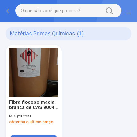
Matérias Primas Químicas
(1)
Fibra flocoso macia
branca de CAS 9004-
70-0 industrial da
MOQ:
20tons
nitrocelulose
obtenha o ultimo preço