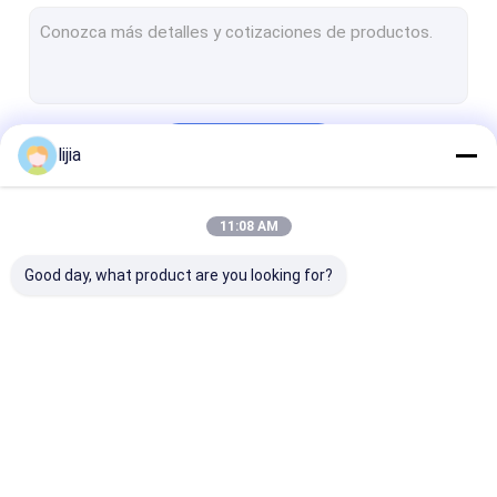
preservativos do produto comestível
Agente abrandando
Agente de estabilização
Continue
lijia
Espessadores do produto comestível
Fosfatos do produto comestível
11:08 AM
Nossas Categorias
Pó do amido do produto comestível
Good day, what product are you looking for?
Emulsivos dos ingredientes de alimento
Aditivos da vitamina
Matérias primas químicas
Regulador da acidez
Granulado ácido
Pó do ácido a
cítrico