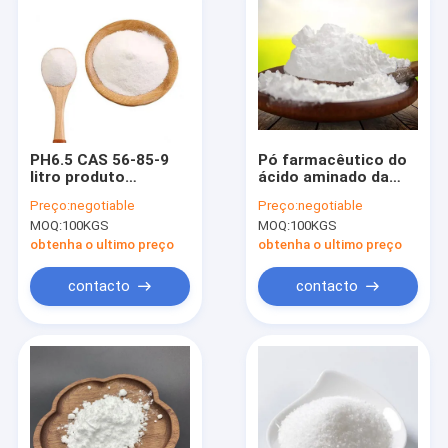
PH6.5 CAS 56-85-9
Pó farmacêutico do
litro produto
ácido aminado da
comestível dos
categoria, PBF L
Preço:
negotiable
Preço:
negotiable
realçadores da
ácido Glutamic
MOQ:
100KGS
MOQ:
100KGS
nutrição do pó da
glutamina
obtenha o ultimo preço
obtenha o ultimo preço
contacto
contacto
Casa
Produtos
Sobre nós