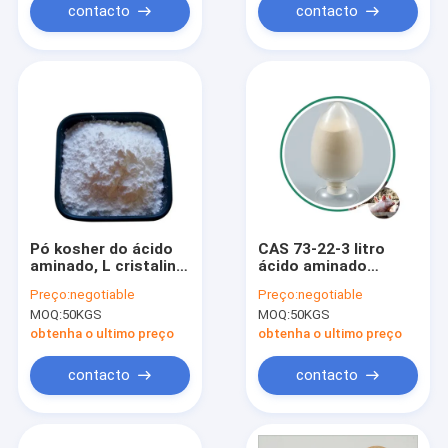
contacto
contacto
Pó kosher do ácido
CAS 73-22-3 litro
aminado, L cristalino
ácido aminado
branco pó da
essencial do pó
Preço:
negotiable
Preço:
negotiable
metionina
25kg/Carton do
MOQ:
50KGS
MOQ:
50KGS
triptofano
obtenha o ultimo preço
obtenha o ultimo preço
contacto
contacto