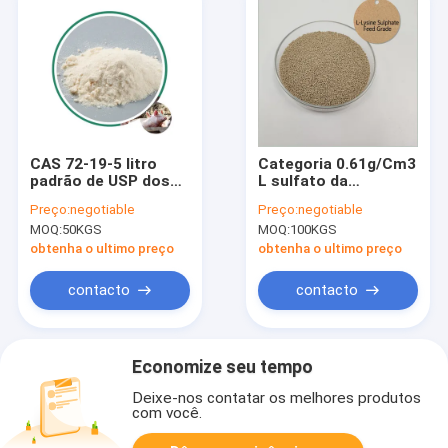
CAS 72-19-5 litro
Categoria 0.61g/Cm3
padrão de USP dos
L sulfato da
aditivos da
alimentação da
Preço:
negotiable
Preço:
negotiable
alimentação animal
lisina, CAS 657-27-2
MOQ:
50KGS
MOQ:
100KGS
do pó da treonina
ácidos aminados
puros
obtenha o ultimo preço
obtenha o ultimo preço
contacto
contacto
Economize seu tempo
Deixe-nos contatar os melhores produtos
com você.