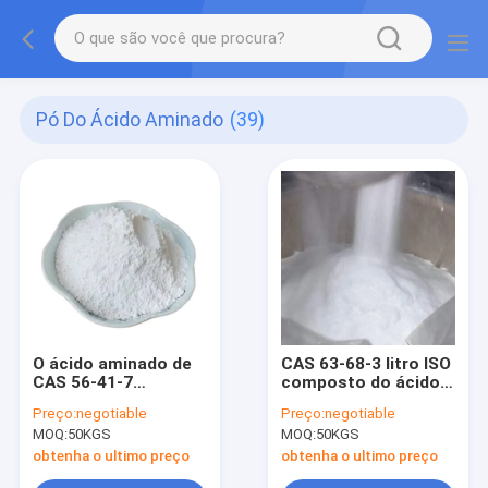
Pó Do Ácido Aminado
(39)
O ácido aminado de
CAS 63-68-3 litro ISO
CAS 56-41-7
composto do ácido
pulveriza L incolor
aminado do pó da
Preço:
negotiable
Preço:
negotiable
alanina pulveriza
metionina aprovou
MOQ:
50KGS
MOQ:
50KGS
solúvel em água
obtenha o ultimo preço
obtenha o ultimo preço