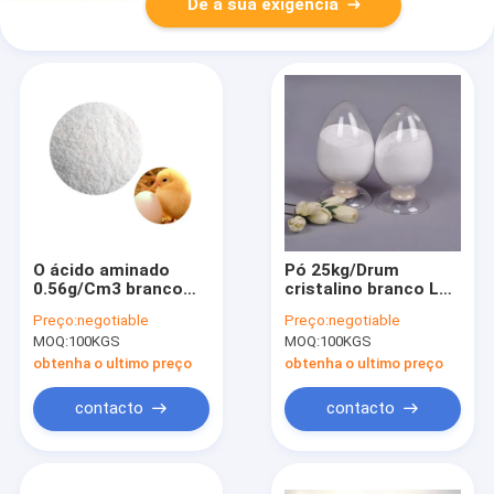
Dê a sua exigência
O ácido aminado
Pó 25kg/Drum
0.56g/Cm3 branco
cristalino branco L
pulveriza CAS 657-
ácido Glutamic do
Preço:
negotiable
Preço:
negotiable
27-2 litro HCL da
ácido aminado de
MOQ:
100KGS
MOQ:
100KGS
lisina
CAS 56-86-0
obtenha o ultimo preço
obtenha o ultimo preço
contacto
contacto