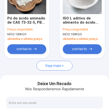
Excursão da fábrica
Controle da qualidade
Pó do ácido aminado
ISO L aditivo de
de CAS 73-32-5, PBF
alimento do ácido
Contacte-nos
L branco pó do
aminado de CAS 61-
Preço:
negotiable
Preço:
negotiable
Isoleucine
90-5 do pó da leucina
MOQ:
100KGS
MOQ:
100KGS
Notícia
obtenha o ultimo preço
obtenha o ultimo preço
Casos
contacto
contacto
Veja mais
Regulador da acidez
Granulado ácido cítrico
Deixe Um Recado
Nós Responderemos Rapidamente
Pó do ácido aminado
Realçadores do sabor natural