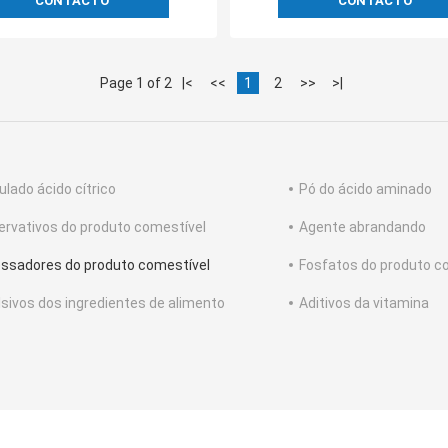
CONTACTO
CONTACTO
Page 1 of 2
|<
<<
1
2
>>
>|
ulado ácido cítrico
Pó do ácido aminado
ervativos do produto comestível
Agente abrandando
ssadores do produto comestível
Fosfatos do produto c
sivos dos ingredientes de alimento
Aditivos da vitamina