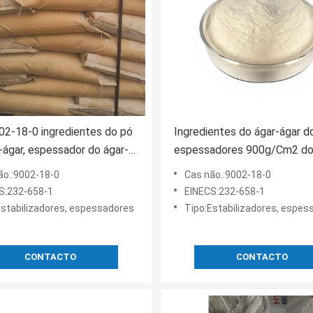
2-18-0 ingredientes do pó
Ingredientes do ágar-ágar d
-ágar, espessador do ágar-
espessadores 900g/Cm2 d
o Pb 5.0mg/Kg
produto comestível do EIN
ão.:9002-18-0
Cas não.:9002-18-0
232-658-1
S:232-658-1
EINECS:232-658-1
Estabilizadores, espessadores
Tipo:Estabilizadores, espes
CONTACTO
CONTACTO