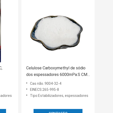
C,
Celulose Carboxymethyl de sódio
dos espessadores 6000mPa.S CMC
do produto comestível de CAS
Cas não.:9004-32-4
9004-32-4
EINECS:265-995-8
sadores
Tipo:Estabilizadores, espessadores