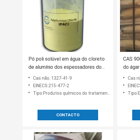
Pó poli solúvel em água do cloreto
CAS 900
de alumínio dos espessadores do
do ágar
produto comestível do EINECS
ágar d
Cas não.:1327-41-9
Cas n
215-477-2
EINECS:215-477-2
EINEC
Tipo:Produtos químicos do tratamento da água
Tipo:
CONTACTO