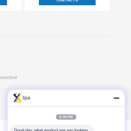
CONTACTO
omestível
lijia
6:39 PM
Good day, what product are you looking 