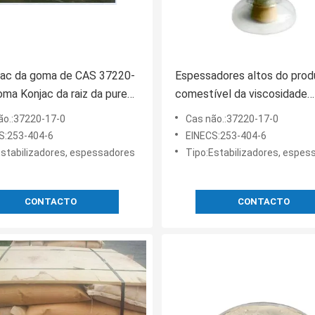
jac da goma de CAS 37220-
Espessadores altos do prod
oma Konjac da raiz da pureza
comestível da viscosidade
C26H43O22, espessador 1
ão.:37220-17-0
Cas não.:37220-17-0
Konjac
S:253-404-6
EINECS:253-404-6
Estabilizadores, espessadores
Tipo:Estabilizadores, espes
CONTACTO
CONTACTO