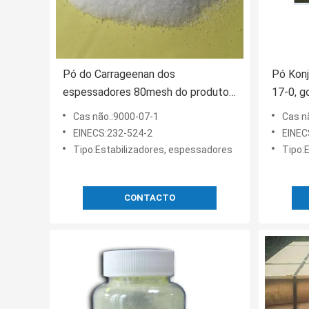
Pó do Carrageenan dos
Pó Kon
espessadores 80mesh do produto
17-0, g
comestível de CAS 9000-07-1
de 99%
Cas não.:9000-07-1
Cas n
EINECS:232-524-2
EINEC
Tipo:Estabilizadores, espessadores
Tipo:
CONTACTO