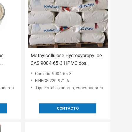
os
Methylcellulose Hydroxypropyl de
o
CAS 9004-65-3 HPMC dos
ECS
espessadores do produto
Cas não.:9004-65-3
comestível PH8.5
EINECS:220-971-6
sadores
Tipo:Estabilizadores, espessadores
CONTACTO