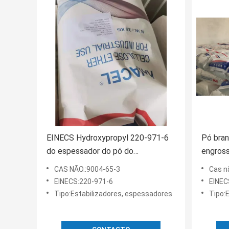
EINECS Hydroxypropyl 220-971-6
Pó bra
do espessador do pó do
engros
Methylcellulose do ISO
de PH4
CAS NÃO.:9004-65-3
Cas n
EINECS:220-971-6
EINEC
Tipo:Estabilizadores, espessadores
Tipo: