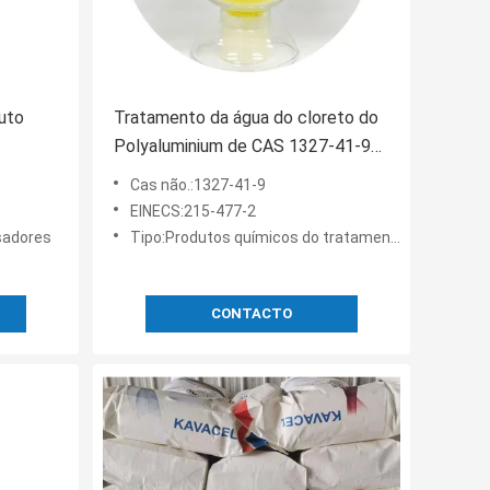
uto
Tratamento da água do cloreto do
Polyaluminium de CAS 1327-41-9
20mesh
1.12g/Cm3 PAC
Cas não.:1327-41-9
EINECS:215-477-2
sadores
Tipo:Produtos químicos do tratamento da água
CONTACTO