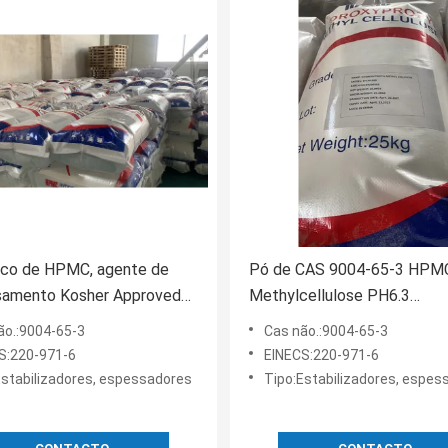
nco de HPMC, agente de
Pó de CAS 9004-65-3 HPM
samento Kosher Approved
Methylcellulose PH6.3
.0 HPMC
Hydroxypropyl no alimento
ão.:9004-65-3
Cas não.:9004-65-3
S:220-971-6
EINECS:220-971-6
Estabilizadores, espessadores
Tipo:Estabilizadores, espes