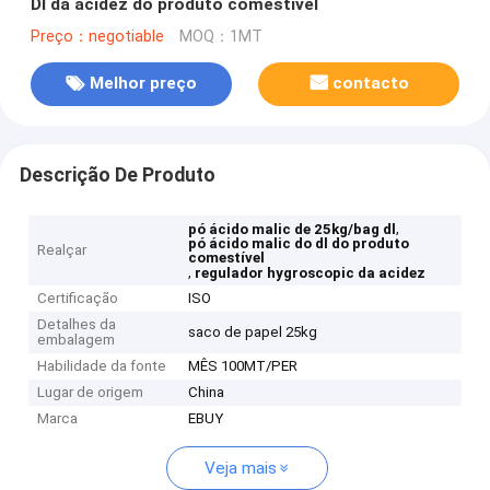
Dl da acidez do produto comestível
Preço：negotiable
MOQ：1MT
Melhor preço
contacto
Descrição De Produto
,
pó ácido malic de 25kg/bag dl
pó ácido malic do dl do produto
Realçar
comestível
,
regulador hygroscopic da acidez
Certificação
ISO
Detalhes da
saco de papel 25kg
embalagem
Habilidade da fonte
MÊS 100MT/PER
Lugar de origem
China
Marca
EBUY
Veja mais