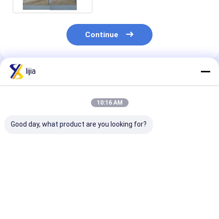
Continue
lijia
Produtos Recomendados
10:16 AM
Good day, what product are you looking for?
Solubilidade Solúvel
Água 7.5～9.0
Regulador de 
em Água Regulador
Regulador de Acidez
em pó de crist
de Acidez para
Ácido Láctico para
brancos para
Alimentos
Fórmula Molecular
indústria alim
Acidulante Alumínio
C6H8O7
transformaçã
Melhor preço
Melhor preço
Melhor pr
≤0.2
3,5-4,5 1% So
Chumbo 2 mg/