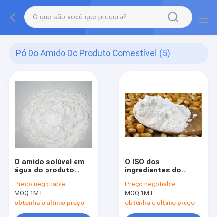
Pó Do Amido Do Produto Comestível
(5)
O amido solúvel em
O ISO dos
água do produto
ingredientes do
comestível pulveriza
amido de milho do pó
Preço:
negotiable
Preço:
negotiable
o pó do amido de
do amido do produto
MOQ:
1MT
MOQ:
1MT
batata de QS
comestível PH4.5
aprovou
obtenha o ultimo preço
obtenha o ultimo preço