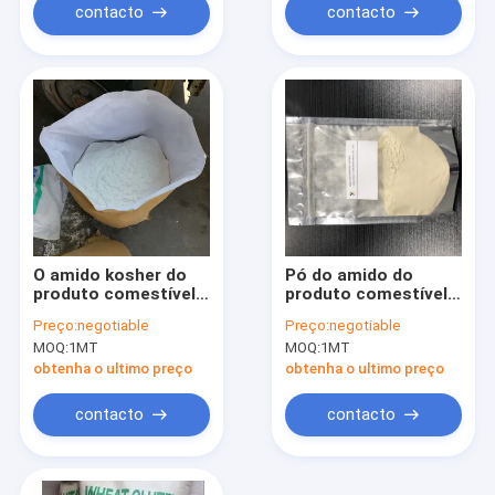
contacto
contacto
O amido kosher do
Pó do amido do
produto comestível
produto comestível
pulveriza a farinha de
da proteína de 13%,
Preço:
negotiable
Preço:
negotiable
milho do amido de
PBF Vital Wheat
MOQ:
1MT
MOQ:
1MT
milho 25kg/Bag
Gluten Flour
obtenha o ultimo preço
obtenha o ultimo preço
contacto
contacto