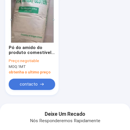
Pó do amido do
produto comestível
de BRC, claro - Vital
Preço:
negotiable
Wheat Gluten
MOQ:
1MT
superior amarelo
obtenha o ultimo preço
contacto
Deixe Um Recado
Nós Responderemos Rapidamente