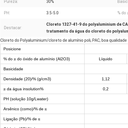
Pureza:
30%
Basic
PH:
3.5-5.0
% do 
Cloreto 1327-41-9 do polyaluminium de CA
Destacar:
tratamento da água do cloreto do polyalu
Cloreto do Polyaluminium/cloreto de alumínio poli, PAC, boa qualidade
Posicione
% do ≥ do óxido de alumínio (Al2O3)
Líquido
Basicidade
Densidade (20)/% (g/cm3)
1,12
≥ da água insolution%
0,2
PH (solução 10g/Lwater)
Arsênico (como)/% de ≤
Ligação (Pb)/% de ≤