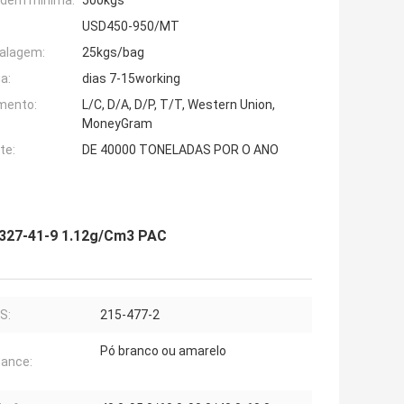
rdem mínima:
500kgs
USD450-950/MT
alagem:
25kgs/bag
a:
dias 7-15working
mento:
L/C, D/A, D/P, T/T, Western Union,
MoneyGram
te:
DE 40000 TONELADAS POR O ANO
1327-41-9 1.12g/Cm3 PAC
S:
215-477-2
Pó branco ou amarelo
ance: