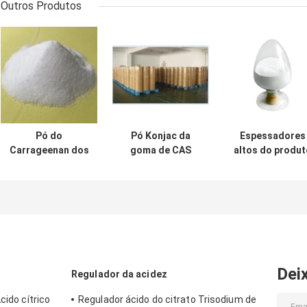
Outros Produtos
Pó do
Pó Konjac da
Espessadores
Carrageenan dos
goma de CAS
altos do produt
espessadores
37220-17-0, goma
comestível da
80mesh do
Konjac da raiz da
viscosidade
produto
pureza de 99%
C26H43O22,
comestível de
espessador
CAS 9000-07-1
120mesh Konja
Dei
Regulador da acidez
cido cítrico
Regulador ácido do citrato Trisodium de