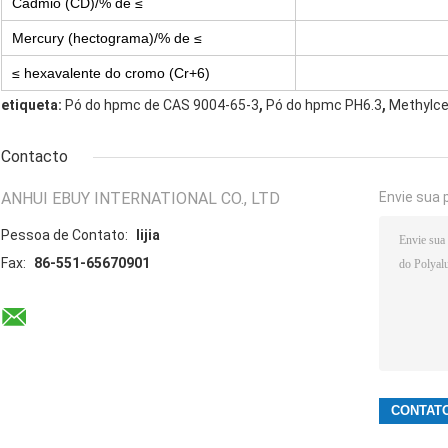
Cádmio (CD)/% de ≤
Mercury (hectograma)/% de ≤
≤ hexavalente do cromo (Cr+6)
,
,
etiqueta:
Pó do hpmc de CAS 9004-65-3
Pó do hpmc PH6.3
Methylce
Contacto
ANHUI EBUY INTERNATIONAL CO., LTD
Envie sua 
Pessoa de Contato:
lijia
Fax:
86-551-65670901