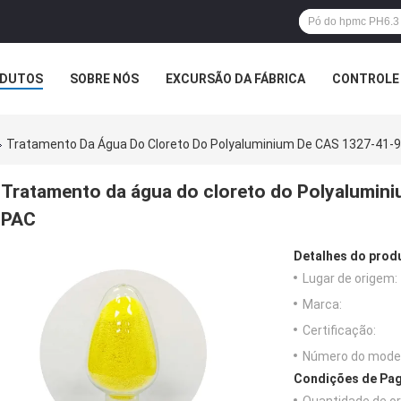
DUTOS
SOBRE NÓS
EXCURSÃO DA FÁBRICA
CONTROLE 
Tratamento Da Água Do Cloreto Do Polyaluminium De CAS 1327-41-
Tratamento da água do cloreto do Polyalumin
PAC
Detalhes do prod
Lugar de origem:
Marca:
Certificação:
Número do model
Condições de Pag