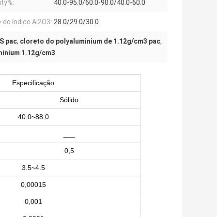
ity%:
40.0-95.0/60.0-90.0/40.0-60.0
≥ do índice Al2O3:
28.0/29.0/30.0
S pac
,
cloreto do polyaluminium de 1.12g/cm3 pac
,
minium 1.12g/cm3
Especificação
Sólido
40.0~88.0
___
0,5
3.5~4.5
0,00015
0,001