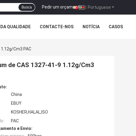
Pedir um orçamento
|
Portuguese
Busca
DA QUALIDADE
CONTACTE-NOS
NOTÍCIA
CASOS
9 1.12g/Cm3 PAC
ium de CAS 1327-41-9 1.12g/Cm3
uto:
China
EBUY
KOSHER,HALAL,ISO
o:
PAC
amento e Envio: