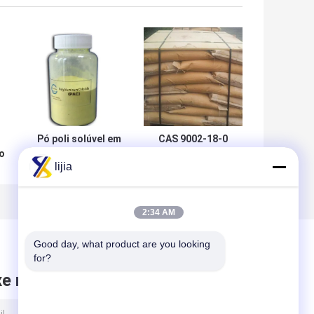
Pó poli solúvel em
CAS 9002-18-0
o
água do cloreto
ingredientes do
lijia
de alumínio dos
pó do ágar-ágar,
espessadores do
espessador do
produto
ágar-ágar do Pb
comestível do
5.0mg/Kg
2:34 AM
c
EINECS 215-477-2
Good day, what product are you looking 
for?
xe mensagem