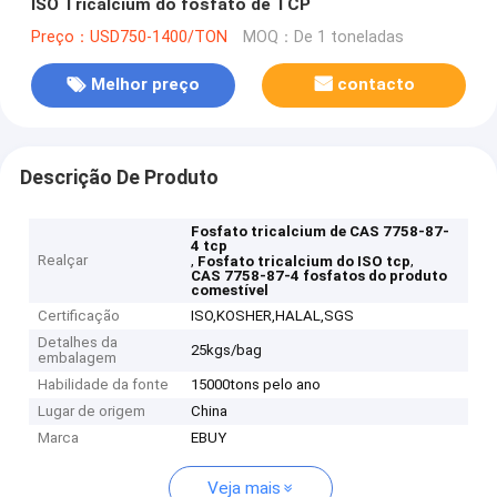
ISO Tricalcium do fosfato de TCP
Preço：USD750-1400/TON
MOQ：De 1 toneladas
Melhor preço
contacto
Descrição De Produto
Fosfato tricalcium de CAS 7758-87-
4 tcp
Realçar
,
,
Fosfato tricalcium do ISO tcp
CAS 7758-87-4 fosfatos do produto
comestível
Certificação
ISO,KOSHER,HALAL,SGS
Detalhes da
25kgs/bag
embalagem
Habilidade da fonte
15000tons pelo ano
Lugar de origem
China
Marca
EBUY
Veja mais