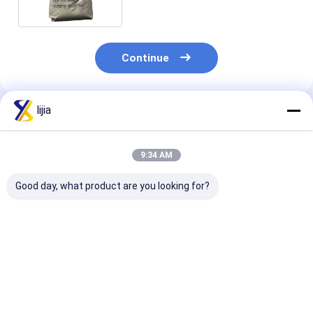
Continue
lijia
Produtos Recomendados
9:34 AM
Good day, what product are you looking for?
Pó branco do
Fermento em pó
Aditivo de ali
pirofosfato ácido do
ácido do pirofosfato
líquido ácido
sódio de CAS 7758-
do sódio do ISO,
fosfórico da p
16-9 SAPP
PH4.5 sódio SAPP
de CAS 7664-3
2,75%
Melhor preço
Melhor preço
Melhor pr