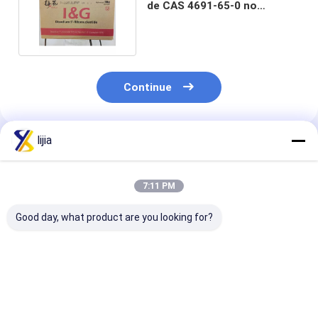
de CAS 4691-65-0 no
alimento 10kg/Carton
Continue
lijia
Produtos Recomendados
7:11 PM
Good day, what product are you looking for?
30 / glutamato
Pureza do glutamato
CAS 121-32-4
Crystal Natural
Monosodium 99%
cristais do Van
Taste Enhancers
(MSG) E621 CAS No.:
dos realçador