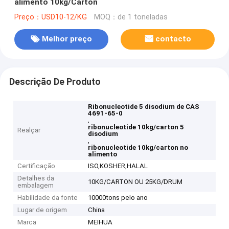
alimento 10kg/Carton
Preço：USD10-12/KG
MOQ：de 1 toneladas
Melhor preço
contacto
Descrição De Produto
Ribonucleotide 5 disodium de CAS
4691-65-0
,
ribonucleotide 10kg/carton 5
Realçar
disodium
,
ribonucleotide 10kg/carton no
alimento
Certificação
ISO,KOSHER,HALAL
Detalhes da
10KG/CARTON OU 25KG/DRUM
embalagem
Habilidade da fonte
10000tons pelo ano
Lugar de origem
China
Marca
MEIHUA