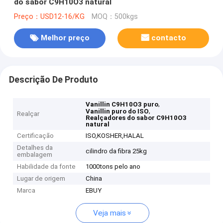
do sabor C9H10O3 natural
Preço：USD12-16/KG
MOQ：500kgs
Melhor preço
contacto
Descrição De Produto
,
Vanillin C9H10O3 puro
,
Vanillin puro do ISO
Realçar
Realçadores do sabor C9H10O3
natural
Certificação
ISO,KOSHER,HALAL
Detalhes da
cilindro da fibra 25kg
embalagem
Habilidade da fonte
1000tons pelo ano
Lugar de origem
China
Marca
EBUY
Veja mais