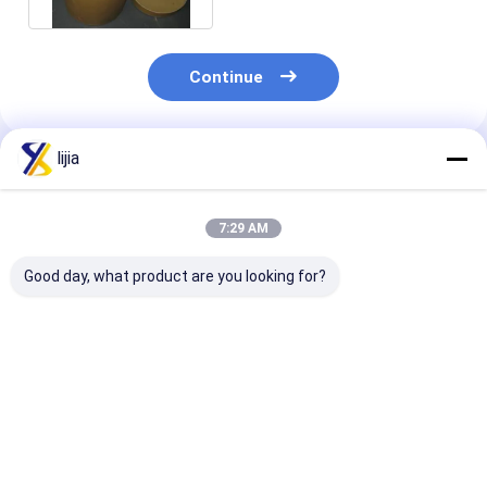
Continue
lijia
Produtos Recomendados
7:29 AM
Good day, what product are you looking for?
30 / glutamato
Pureza do glutamato
Ribonucleotide
Crystal Natural
Monosodium 99%
Disodium de C
Taste Enhancers
(MSG) E621 CAS No.:
4691-65-0 no
branco de
142-47-2
alimento
40/60/80/100 MSG
temperando,
10kg/Carton
Melhor preço
Melhor preço
Melhor pr
da malha
realçador do sabor
natural, Mesh Size