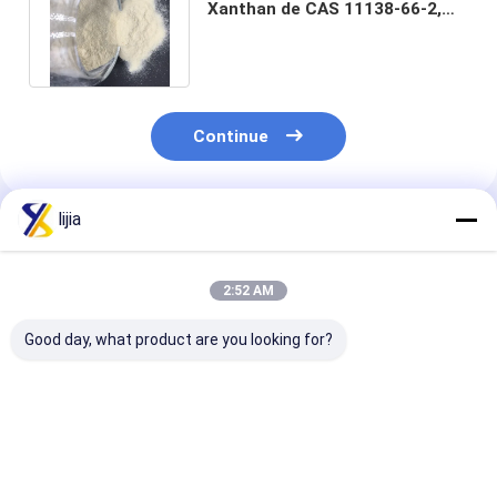
Xanthan de CAS 11138-66-2,
goma natural do Xanthan
80mesh
Continue
lijia
Produtos Recomendados
2:52 AM
Good day, what product are you looking for?
O Xanthan de CAS
Pó Halal de
1200cps volum
11138-66-2 apaga
estabilização da
estabilização
produtos químicos
gelatina do agente
colorido crem