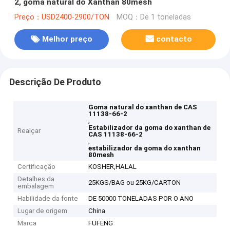
2, goma natural do Xanthan 80mesh
Preço：USD2400-2900/TON
MOQ：De 1 toneladas
Melhor preço
contacto
Descrição De Produto
Goma natural do xanthan de CAS
11138-66-2
,
Estabilizador da goma do xanthan de
Realçar
CAS 11138-66-2
,
estabilizador da goma do xanthan
80mesh
Certificação
KOSHER,HALAL
Detalhes da
25KGS/BAG ou 25KG/CARTON
embalagem
Habilidade da fonte
DE 50000 TONELADAS POR O ANO
Lugar de origem
China
Marca
FUFENG