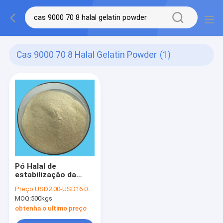
Cas 9000 70 8 Halal Gelatin Powder
(1)
Pó Halal de
estabilização da
gelatina do agente
Preço:
USD2.00-USD16.00/KG
PH6.5 de CAS 9000-
MOQ:
500kgs
70-8
obtenha o ultimo preço