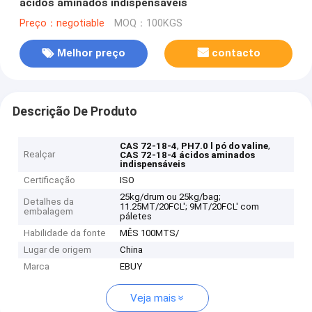
ácidos aminados indispensáveis
Preço：negotiable
MOQ：100KGS
Melhor preço
contacto
Descrição De Produto
,
,
CAS 72-18-4
PH7.0 l pó do valine
Realçar
CAS 72-18-4 ácidos aminados
indispensáveis
Certificação
ISO
25kg/drum ou 25kg/bag;
Detalhes da
11.25MT/20FCL'; 9MT/20FCL' com
embalagem
páletes
Habilidade da fonte
MÊS 100MTS/
Lugar de origem
China
Marca
EBUY
Veja mais