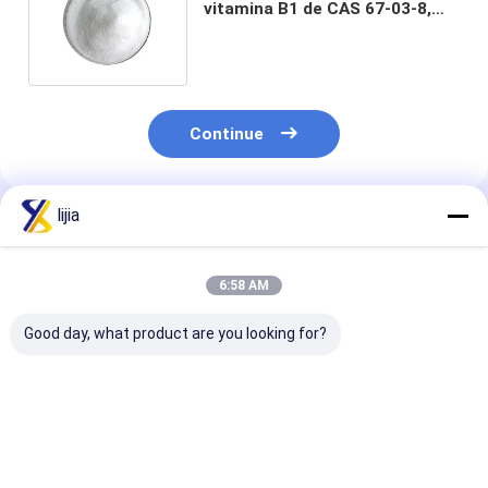
vitamina B1 de CAS 67-03-8,
vitamina B1 do HCL do
Thiamine
Continue
lijia
Produtos Recomendados
6:58 AM
Good day, what product are you looking for?
Dextrina resistente
A vitamina K3
Produto comes
(fibra solúvel em
pulveriza CAS 58-
100% puro solú
água) de Dierary,
27-5
em água de CA