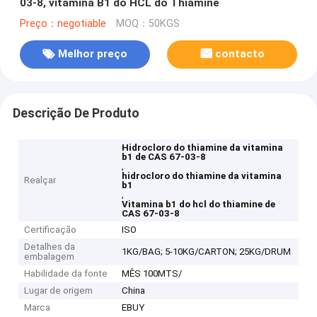
03-8, vitamina B1 do HCL do Thiamine
Preço：negotiable
MOQ：50KGS
Melhor preço
contacto
Descrição De Produto
Hidrocloro do thiamine da vitamina
b1 de CAS 67-03-8
,
hidrocloro do thiamine da vitamina
Realçar
b1
,
Vitamina b1 do hcl do thiamine de
CAS 67-03-8
Certificação
ISO
Detalhes da
1KG/BAG; 5-10KG/CARTON; 25KG/DRUM
embalagem
Habilidade da fonte
MÊS 100MTS/
Lugar de origem
China
Marca
EBUY