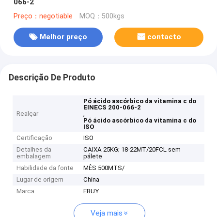
066-2
Preço：negotiable
MOQ：500kgs
Melhor preço
contacto
Descrição De Produto
Pó ácido ascórbico da vitamina c do
EINECS 200-066-2
Realçar
,
Pó ácido ascórbico da vitamina c do
ISO
Certificação
ISO
Detalhes da
CAIXA 25KG; 18-22MT/20FCL sem
embalagem
pálete
Habilidade da fonte
MÊS 500MTS/
Lugar de origem
China
Marca
EBUY
Veja mais