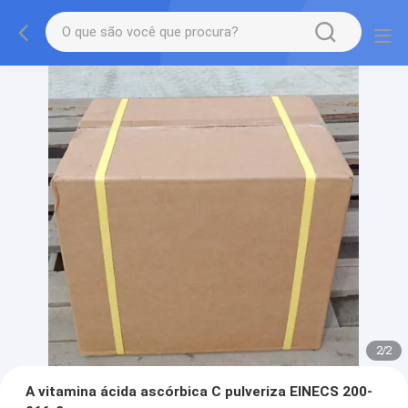
2
/
2
A vitamina ácida ascórbica C pulveriza EINECS 200-