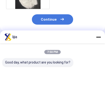
Continue
lijia
Produtos Recomendados
7:50 PM
Good day, what product are you looking for?
Dextrina resistente
A vitamina K3
Produto comes
(fibra solúvel em
pulveriza CAS 58-
100% puro solú
água) de Dierary,
27-5
em água de CA
produto dos
9064-67-9 do
cuidados médicos
Peptide do col
Melhor preço
Melhor preço
Melhor pr
dos peixes